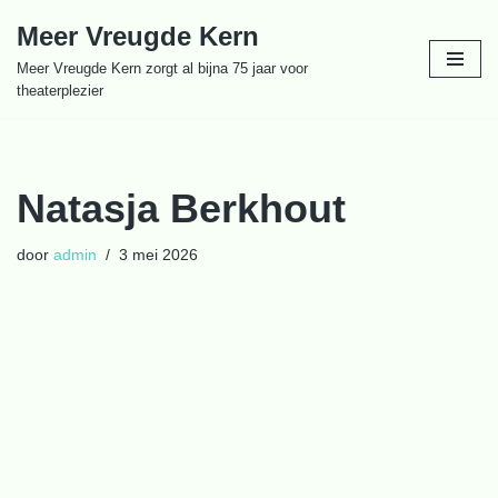
Meer Vreugde Kern
Ga
Meer Vreugde Kern zorgt al bijna 75 jaar voor
naar
theaterplezier
de
inhoud
Natasja Berkhout
door
admin
3 mei 2026