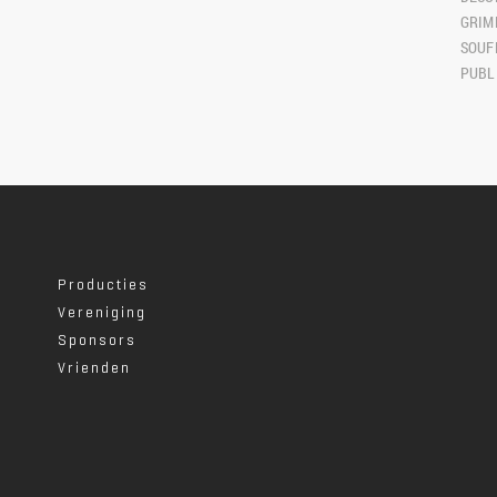
GRIME
SOUF
PUBLI
Producties
Vereniging
Sponsors
Vrienden