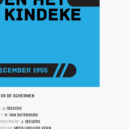
TER DE SCHERMEN
: 
J. SEEGERS
T: 
H. VAN BATENBURG
RONTWERP: 
J. SEEGERS
RBOUW: 
MEER VREUGDE KERN