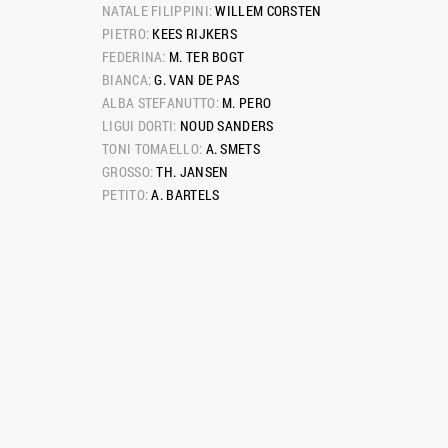
NATALE FILIPPINI: 
WILLEM CORSTEN
PIETRO: 
KEES RIJKERS
FEDERINA: 
M. TER BOGT
BIANCA: 
G. VAN DE PAS
ALBA STEFANUTTO: 
M. PERO
LIGUI DORTI: 
NOUD SANDERS
TONI TOMAELLO: 
A. SMETS
GROSSO: 
TH. JANSEN
PETITO: 
A. BARTELS