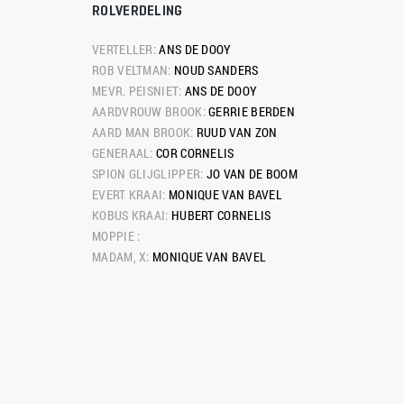
ROLVERDELING
VERTELLER: 
ANS DE DOOY
ROB VELTMAN: 
NOUD SANDERS
MEVR. PEISNIET: 
ANS DE DOOY
AARDVROUW BROOK: 
GERRIE BERDEN
AARD MAN BROOK: 
RUUD VAN ZON
GENERAAL: 
COR CORNELIS
SPION GLIJGLIPPER: 
JO VAN DE BOOM
EVERT KRAAI: 
MONIQUE VAN BAVEL
KOBUS KRAAI: 
HUBERT CORNELIS
MOPPIE :
MADAM, X: 
MONIQUE VAN BAVEL