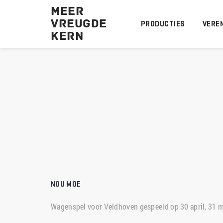
MEER
VREUGDE
PRODUCTIES
VEREN
KERN 
NOU MOE
Wagenspel voor Veldhoven gespeeld op 30 april, 31 me