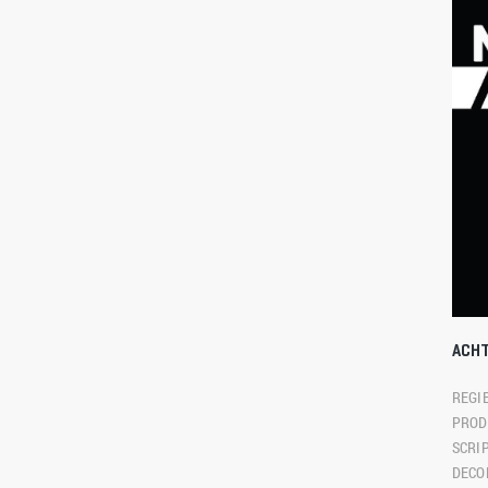
ACH
REGIE
PROD
SCRIP
DECO