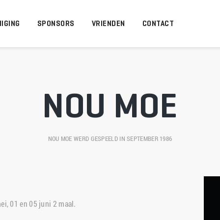
IGING
SPONSORS
VRIENDEN
CONTACT
NOU MOE
NOU MOE
 WERD GESPEELD IN SEPTEMBER 1986
i, 01 en 05 juni 2 maal.