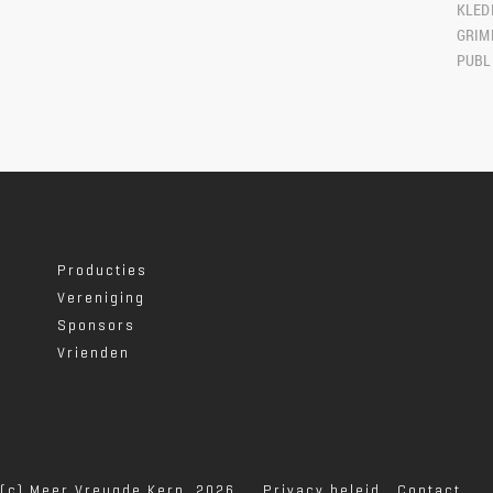
KLEDI
GRIME
PUBLI
Producties
Vereniging
Sponsors
Vrienden
(c) Meer Vreugde Kern, 2026
Privacy beleid
Contact