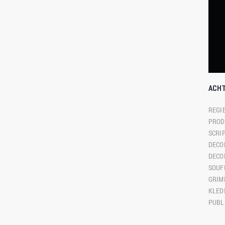
ACH
REGIE
PROD
SCRIP
DECO
DECO
SOUF
GRIME
KLEDI
PUBLI