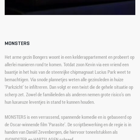
MONSTERS
Het arme gezin Bongers woont in een kelderappartement en probeert op 
allerlei manieren rond te komen. Totdat zoon Kevin via een vriend een 
baantje in het huis van de steenrijke chipmagnaat Lucius Park weet te 
bemachtigen. Via snode plannetjes weten alle gezinsleden in huize 
‘Parkzicht’ te infiltreren. Dan volgt er een twist die de gehele situatie op 
scherp zet. Zowel de familieleden als anderen nemen grote risico’s om 
hun luxueuze leventjes in stand te kunnen houden.
MONSTERS is een verrassend, spannende komedie en is gebaseerd op 
de Oscar-winnende film ‘Parasite’. De scriptbewerking en de regie is in 
handen van Daniël Zevenbergen, die hiervoor toneelstukken als 
AVONDSTER en HARTSLAGEN schreef.