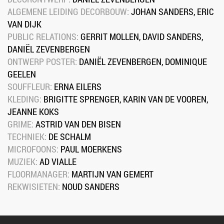
ALGEMENE LEIDING DECORBOUW: 
JOHAN SANDERS, ERIC 
VAN DIJK
PUBLIC RELATIONS: 
GERRIT MOLLEN, DAVID SANDERS, 
DANIËL ZEVENBERGEN
ONTWERP POSTER: 
DANIËL ZEVENBERGEN, DOMINIQUE 
GEELEN
SOUFFLEUR: 
ERNA EILERS
KLEDING: 
BRIGITTE SPRENGER, KARIN VAN DE VOOREN, 
JEANNE KOKS
GRIME: 
ASTRID VAN DEN BISEN
TECHNIEK: 
DE SCHALM
MICROFOONS: 
PAUL MOERKENS
MUZIEK: 
AD VIALLE
FLOORMANAGER: 
MARTIJN VAN GEMERT
REKWISIETEN: 
NOUD SANDERS