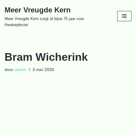
Meer Vreugde Kern
Ga
Meer Vreugde Kern zorgt al bijna 75 jaar voor
naar
theaterplezier
de
inhoud
Bram Wicherink
door
admin
3 mei 2026