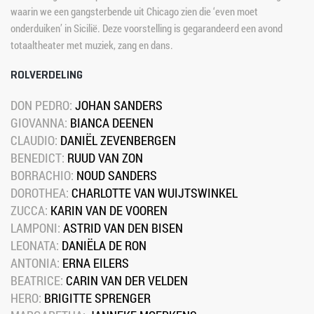
waarin we een gangsterbende uit Chicago zien die ‘even moet 
onderduiken’ in Sicilië. Deze voorstelling is gegarandeerd een avond 
totaaltheater met muziek, zang en dans.
ROLVERDELING
DON PEDRO: 
JOHAN SANDERS
GIOVANNA: 
BIANCA DEENEN
CLAUDIO: 
DANIËL ZEVENBERGEN
BENEDICT: 
RUUD VAN ZON
BORRACHIO: 
NOUD SANDERS
DOROTHEA: 
CHARLOTTE VAN WUIJTSWINK​EL
ZUCCA: 
KARIN VAN DE VOOREN
LAMPONI: 
ASTRID VAN DEN BISEN
LEONATA: 
DANIËLA DE RON
ANTONIA: 
ERNA EILERS
BEATRICE: 
CARIN VAN DER VELDEN
HERO: 
BRIGITTE SPRENGER