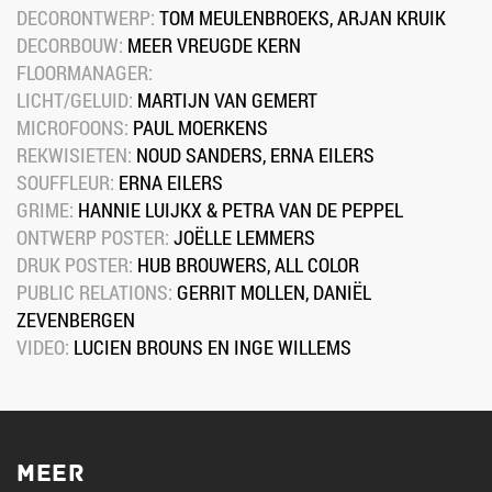
DECORONTWERP: 
TOM MEULENBROEKS, ARJAN KRUIK
DECORBOUW: 
MEER VREUGDE KERN
FLOORMANAGER:
LICHT/GELUID: 
MARTIJN VAN GEMERT
MICROFOONS: 
PAUL MOERKENS
REKWISIETEN: 
NOUD SANDERS, ERNA EILERS
SOUFFLEUR: 
ERNA EILERS
GRIME: 
HANNIE LUIJKX & PETRA VAN DE PEPPEL
ONTWERP POSTER: 
JOËLLE LEMMERS
DRUK POSTER: 
HUB BROUWERS, ALL COLOR
PUBLIC RELATIONS: 
GERRIT MOLLEN, DANIËL 
ZEVENBERGEN
VIDEO: 
LUCIEN BROUNS EN INGE WILLEMS
MEER