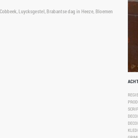
 Cobbeek, Luycksgestel, Brabantse dag in Heeze, Bloemen 
ACH
REGIE
PROD
SCRIP
DECO
DECO
KLEDI
GRIME