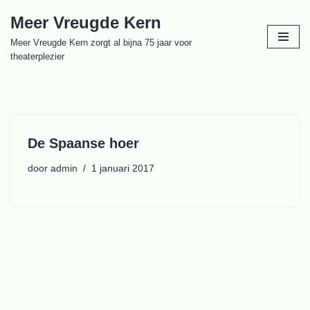
Meer Vreugde Kern
Ga
Meer Vreugde Kern zorgt al bijna 75 jaar voor
naar
theaterplezier
de
inhoud
De Spaanse hoer
door
admin
1 januari 2017