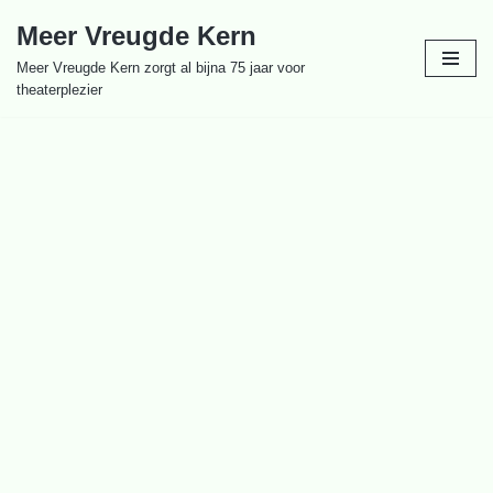
Meer Vreugde Kern
Ga
Meer Vreugde Kern zorgt al bijna 75 jaar voor
naar
theaterplezier
de
inhoud