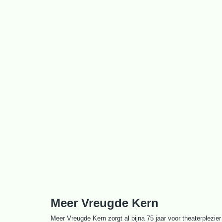
Ga
naar
de
inhoud
Meer Vreugde Kern
Meer Vreugde Kern zorgt al bijna 75 jaar voor theaterplezier