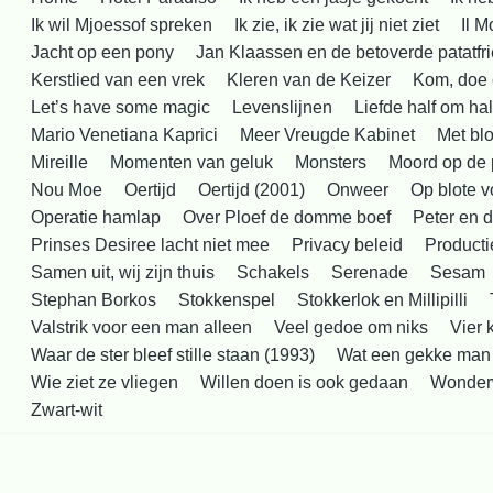
Ik wil Mjoessof spreken
Ik zie, ik zie wat jij niet ziet
Il 
Jacht op een pony
Jan Klaassen en de betoverde patatfri
Kerstlied van een vrek
Kleren van de Keizer
Kom, doe 
Let’s have some magic
Levenslijnen
Liefde half om hal
Mario Venetiana Kaprici
Meer Vreugde Kabinet
Met blo
Mireille
Momenten van geluk
Monsters
Moord op de 
Nou Moe
Oertijd
Oertijd (2001)
Onweer
Op blote v
Operatie hamlap
Over Ploef de domme boef
Peter en d
Prinses Desiree lacht niet mee
Privacy beleid
Producti
Samen uit, wij zijn thuis
Schakels
Serenade
Sesam
Stephan Borkos
Stokkenspel
Stokkerlok en Millipilli
Valstrik voor een man alleen
Veel gedoe om niks
Vier 
Waar de ster bleef stille staan (1993)
Wat een gekke man
Wie ziet ze vliegen
Willen doen is ook gedaan
Wonder
Zwart-wit