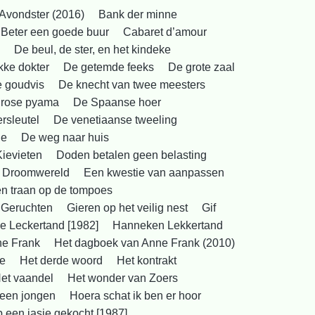
Avondster (2016)
Bank der minne
Beter een goede buur
Cabaret d’amour
De beul, de ster, en het kindeke
kke dokter
De getemde feeks
De grote zaal
e goudvis
De knecht van twee meesters
 rose pyama
De Spaanse hoer
rsleutel
De venetiaanse tweeling
ie
De weg naar huis
Kievieten
Doden betalen geen belasting
Droomwereld
Een kwestie van aanpassen
een traan op de tompoes
Geruchten
Gieren op het veilig nest
Gif
 Leckertand [1982]
Hanneken Lekkertand
ne Frank
Het dagboek van Anne Frank (2010)
je
Het derde woord
Het kontrakt
et vaandel
Het wonder van Zoers
 een jongen
Hoera schat ik ben er hoor
b een jasje gekocht [1987]