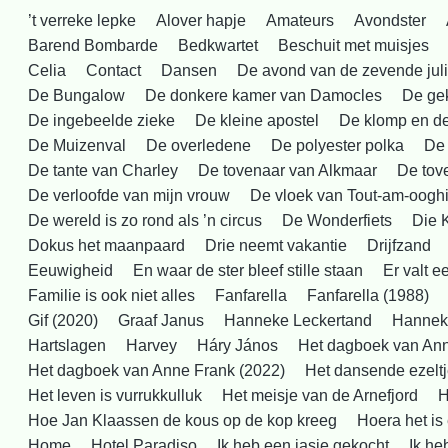
’t verreke lepke
Alover hapje
Amateurs
Avondster
Barend Bombarde
Bedkwartet
Beschuit met muisjes
Celia
Contact
Dansen
De avond van de zevende juli
De Bungalow
De donkere kamer van Damocles
De ge
De ingebeelde zieke
De kleine apostel
De klomp en d
De Muizenval
De overledene
De polyester polka
De
De tante van Charley
De tovenaar van Alkmaar
De tove
De verloofde van mijn vrouw
De vloek van Tout-am-oogh
De wereld is zo rond als ’n circus
De Wonderfiets
Die 
Dokus het maanpaard
Drie neemt vakantie
Drijfzand
Eeuwigheid
En waar de ster bleef stille staan
Er valt 
Familie is ook niet alles
Fanfarella
Fanfarella (1988)
Gif (2020)
Graaf Janus
Hanneke Leckertand
Hanneke
Hartslagen
Harvey
Háry János
Het dagboek van An
Het dagboek van Anne Frank (2022)
Het dansende ezelt
Het leven is vurrukkulluk
Het meisje van de Arnefjord
H
Hoe Jan Klaassen de kous op de kop kreeg
Hoera het is
Home
Hotel Paradiso
Ik heb een jasje gekocht
Ik he