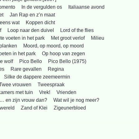
Momento
In de vergulden os
Italiaanse avond
et
Jan Rap en z’n maat
eens wat
Koppen dicht
f
Loop naar den duivel
Lord of the flies
te voeten in het park
Met groot verlof
Milieu
planken
Moord, op moord, op moord
oeten in het park
Op hoop van zegen
e wolf
Pico Bello
Pico Bello (1975)
es
Rare gevallen
Regina
Silke de dappere zeemeermin
Twee vrouwen
Tweespraak
kamers met tuin
Vrek!
Vrienden
… en zijn vrouw dan?
Wat wil je nog meer?
wereld
Zand of Klei
Zigeunerbloed