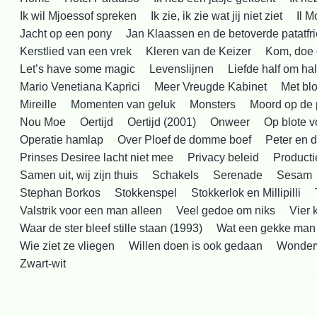
Ik wil Mjoessof spreken
Ik zie, ik zie wat jij niet ziet
Il 
Jacht op een pony
Jan Klaassen en de betoverde patatfri
Kerstlied van een vrek
Kleren van de Keizer
Kom, doe 
Let’s have some magic
Levenslijnen
Liefde half om hal
Mario Venetiana Kaprici
Meer Vreugde Kabinet
Met blo
Mireille
Momenten van geluk
Monsters
Moord op de 
Nou Moe
Oertijd
Oertijd (2001)
Onweer
Op blote v
Operatie hamlap
Over Ploef de domme boef
Peter en d
Prinses Desiree lacht niet mee
Privacy beleid
Producti
Samen uit, wij zijn thuis
Schakels
Serenade
Sesam
Stephan Borkos
Stokkenspel
Stokkerlok en Millipilli
Valstrik voor een man alleen
Veel gedoe om niks
Vier 
Waar de ster bleef stille staan (1993)
Wat een gekke man
Wie ziet ze vliegen
Willen doen is ook gedaan
Wonder
Zwart-wit