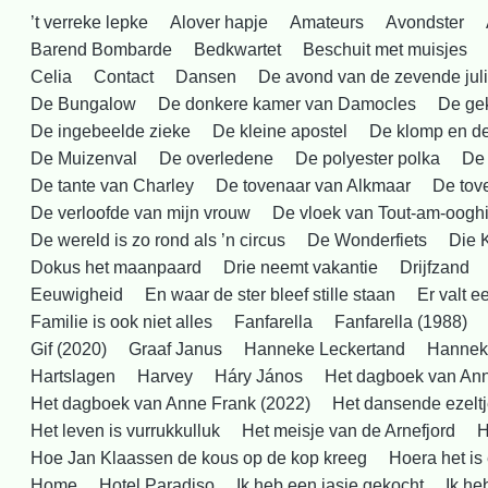
’t verreke lepke
Alover hapje
Amateurs
Avondster
Barend Bombarde
Bedkwartet
Beschuit met muisjes
Celia
Contact
Dansen
De avond van de zevende juli
De Bungalow
De donkere kamer van Damocles
De ge
De ingebeelde zieke
De kleine apostel
De klomp en d
De Muizenval
De overledene
De polyester polka
De
De tante van Charley
De tovenaar van Alkmaar
De tove
De verloofde van mijn vrouw
De vloek van Tout-am-oogh
De wereld is zo rond als ’n circus
De Wonderfiets
Die 
Dokus het maanpaard
Drie neemt vakantie
Drijfzand
Eeuwigheid
En waar de ster bleef stille staan
Er valt 
Familie is ook niet alles
Fanfarella
Fanfarella (1988)
Gif (2020)
Graaf Janus
Hanneke Leckertand
Hanneke
Hartslagen
Harvey
Háry János
Het dagboek van An
Het dagboek van Anne Frank (2022)
Het dansende ezelt
Het leven is vurrukkulluk
Het meisje van de Arnefjord
H
Hoe Jan Klaassen de kous op de kop kreeg
Hoera het is
Home
Hotel Paradiso
Ik heb een jasje gekocht
Ik he