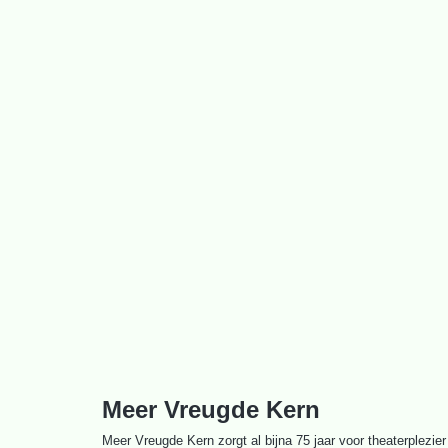
Ga
naar
de
inhoud
Meer Vreugde Kern
Meer Vreugde Kern zorgt al bijna 75 jaar voor theaterplezier