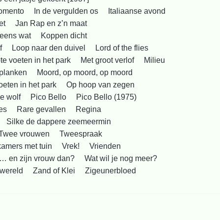
Momento
In de vergulden os
Italiaanse avond
et
Jan Rap en z’n maat
eens wat
Koppen dicht
f
Loop naar den duivel
Lord of the flies
te voeten in het park
Met groot verlof
Milieu
planken
Moord, op moord, op moord
oeten in het park
Op hoop van zegen
e wolf
Pico Bello
Pico Bello (1975)
es
Rare gevallen
Regina
Silke de dappere zeemeermin
Twee vrouwen
Tweespraak
kamers met tuin
Vrek!
Vrienden
… en zijn vrouw dan?
Wat wil je nog meer?
wereld
Zand of Klei
Zigeunerbloed