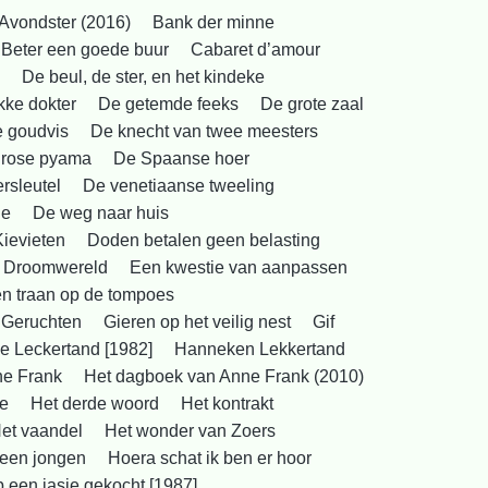
Avondster (2016)
Bank der minne
Beter een goede buur
Cabaret d’amour
De beul, de ster, en het kindeke
kke dokter
De getemde feeks
De grote zaal
e goudvis
De knecht van twee meesters
 rose pyama
De Spaanse hoer
rsleutel
De venetiaanse tweeling
ie
De weg naar huis
Kievieten
Doden betalen geen belasting
Droomwereld
Een kwestie van aanpassen
een traan op de tompoes
Geruchten
Gieren op het veilig nest
Gif
 Leckertand [1982]
Hanneken Lekkertand
ne Frank
Het dagboek van Anne Frank (2010)
je
Het derde woord
Het kontrakt
et vaandel
Het wonder van Zoers
 een jongen
Hoera schat ik ben er hoor
b een jasje gekocht [1987]